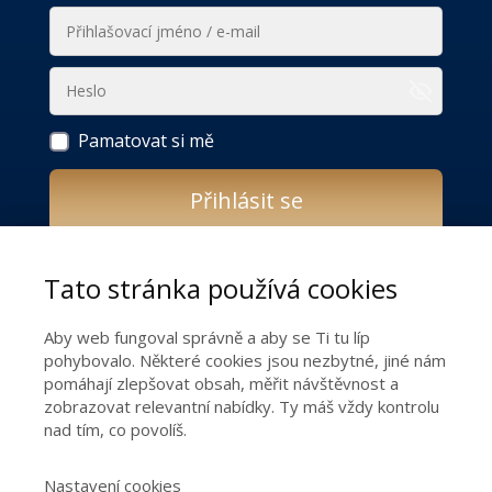
Pamatovat si mě
Přihlásit se
Zapomněli jste heslo?
Tato stránka používá cookies
Do you still not have access to the online
Aby web fungoval správně a aby se Ti tu líp
programme THE SECRET TO A HAPPY
pohybovalo. Některé cookies jsou nezbytné, jiné nám
RELATIONSHIP?
pomáhají zlepšovat obsah, měřit návštěvnost a
zobrazovat relevantní nabídky. Ty máš vždy kontrolu
nad tím, co povolíš.
Get the keys to a happy relationship!
Nastavení cookies