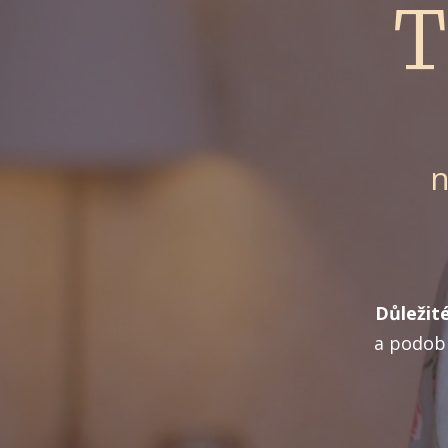
T
n
Důležité
a podobn