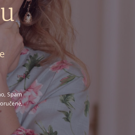
lu
ne
mo, Spam
Doručené,