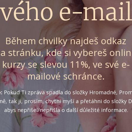
vého e-mai
Během chvilky najdeš odkaz
a stránku, kde si vybereš onli
kurzy se slevou 11%, ve své e-
mailové schránce.
:
Pokud Ti zpráva spadla do složky Hromadné, Pro
ě, tak ji, prosím, chytni myší a přetáhni do složky 
abys nepřišel/nepřišla o další důležité informace.