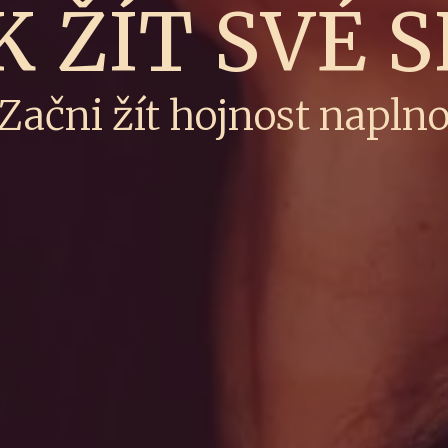
K ŽÍT SVÉ 
Začni žít hojnost napln