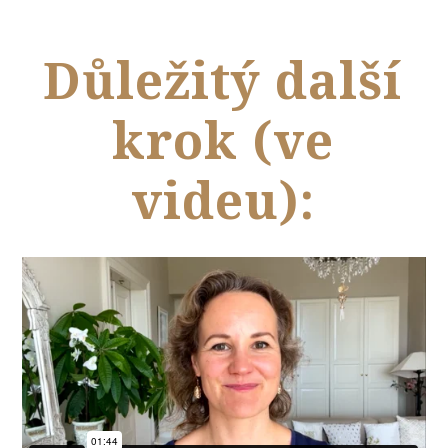
Důležitý další
krok (ve
videu):