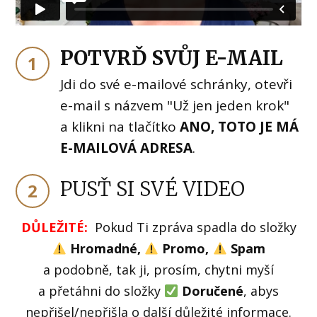
POTVRĎ SVŮJ E-MAIL
1
Jdi do své e-mailové schránky, otevři
e-mail s názvem "Už jen jeden krok"
a klikni na tlačítko
ANO, TOTO JE MÁ
E-MAILOVÁ ADRESA
.
PUSŤ SI SVÉ VIDEO
2
DŮLEŽITÉ:
Pokud Ti zpráva spadla do složky
Hromadné,
Promo,
Spam
a podobně, tak ji, prosím, chytni myší
a přetáhni do složky
Doručené
, abys
nepřišel/nepřišla o další důležité informace.