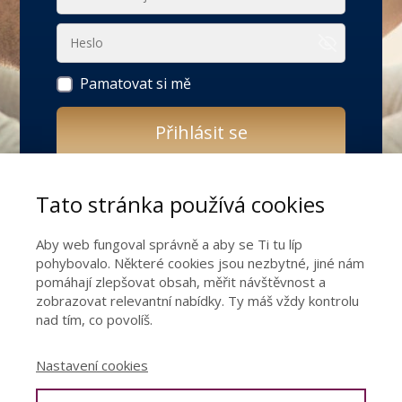
Pamatovat si mě
Přihlásit se
Zapomněli jste heslo?
Tato stránka používá cookies
Ještě nemáte přístup do 4 týdenního
Aby web fungoval správně a aby se Ti tu líp
živého online programu pro ženy LÁSKA JE
pohybovalo. Některé cookies jsou nezbytné, jiné nám
TVŮJ ZDROJ VE VZTAHU?
pomáhají zlepšovat obsah, měřit návštěvnost a
zobrazovat relevantní nabídky. Ty máš vždy kontrolu
nad tím, co povolíš.
Uzdrav svůj vztah k mužům!
Nastavení cookies
Získat přístup do programu