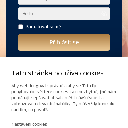
Pamatovat si mě
Přihlásit se
Zapomněli jste heslo?
Tato stránka používá cookies
Ještě nemáš přístup do online programu
pro ženy s okamžitým přístupem LÁSKA JE
Aby web fungoval správně a aby se Ti tu líp
TVŮJ ZDROJ?
pohybovalo. Některé cookies jsou nezbytné, jiné nám
pomáhají zlepšovat obsah, měřit návštěvnost a
Během 4 týdnů Ti k němu pomůžu najít
zobrazovat relevantní nabídky. Ty máš vždy kontrolu
nad tím, co povolíš.
cestu!
Nastavení cookies