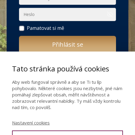
Pamatovat si mě
Přihlásit se
Zapomněli jste heslo?
Tato stránka používá cookies
Ještě nemáte přístup do živého online
Aby web fungoval správně a aby se Ti tu líp
programu
pohybovalo. Některé cookies jsou nezbytné, jiné nám
JAK ŽÍT SVÉ SNY?
pomáhají zlepšovat obsah, měřit návštěvnost a
zobrazovat relevantní nabídky. Ty máš vždy kontrolu
nad tím, co povolíš.
Proměňte své sny v realitu!
Nastavení cookies
Získat přístup do programu