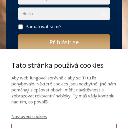
Pamatovat si mě
Přihlásit se
Zapomněli jste heslo?
Tato stránka používá cookies
Ještě nemáte přístup do transformačního
Aby web fungoval správně a aby se Ti tu líp
online programu pro ženy JAK SE OTEVŘÍT
pohybovalo. Některé cookies jsou nezbytné, jiné nám
DO VZTAHU?
pomáhají zlepšovat obsah, měřit návštěvnost a
zobrazovat relevantní nabídky. Ty máš vždy kontrolu
nad tím, co povolíš.
Rozkveť naplno do nového vztahu!
Nastavení cookies
Získat přístup do programu