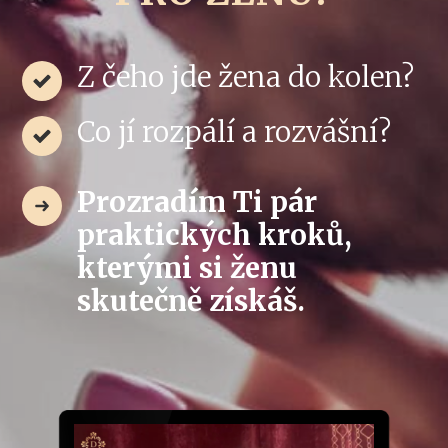
Z čeho jde žena do kolen?
Co jí rozpálí a rozvášní?
Prozradím Ti pár
praktických kroků,
kterými si ženu
skutečně získáš.