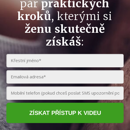
pár
praktických
kroků
, kterými si
ženu skutečně
získáš
:
ZÍSKAT PŘÍSTUP K VIDEU