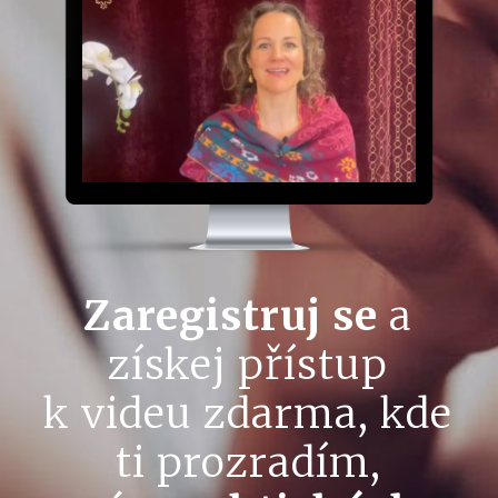
Zaregistruj se
a
získej přístup
k videu zdarma, kde
ti prozradím,