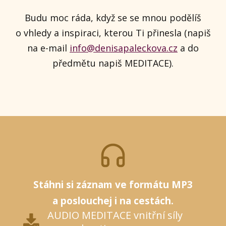
Budu moc ráda, když se se mnou podělíš
o vhledy a inspiraci, kterou Ti přinesla (napiš
na e-mail
info@denisapaleckova.cz
a do
předmětu napiš MEDITACE).
Stáhni si záznam ve formátu MP3
a poslouchej i na cestách.
AUDIO MEDITACE vnitřní síly