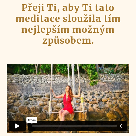
Přeji Ti, aby Ti tato
meditace sloužila tím
nejlepším možným
způsobem.