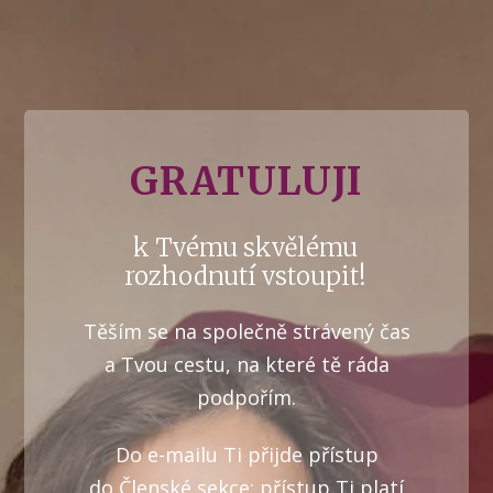
GRATULUJI
k Tvému skvělému
rozhodnutí vstoupit!
Těším se na společně strávený čas
a Tvou cestu, na které tě ráda
podpořím.
Do e-mailu Ti přijde přístup
do Členské sekce; přístup Ti platí