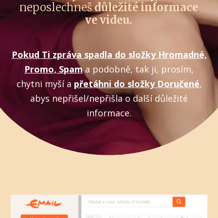
neposlechneš
důležité informace
ve videu.
Pokud Ti zpráva spadla do složky Hromadné,
Promo, Spam
a podobně, tak ji, prosím,
chytni myší a
přetáhni do složky Doručené
,
abys nepřišel/nepřišla o další důležité
informace.