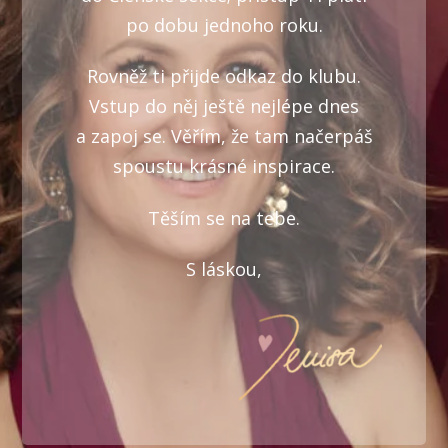
po dobu jednoho roku.
Rovněž ti přijde odkaz do klubu.
Vstup do něj ještě nejlépe dnes
a zapoj se. Věřím, že tam načerpáš
spoustu krásné inspirace.
Těším se na tebe.
S láskou,