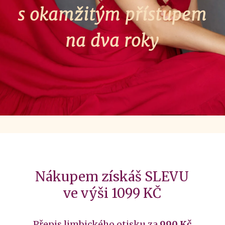
s okamžitým přístupem
na dva roky
Nákupem získáš SLEVU
ve výši 1099 KČ
Přepis limbického otisku za
990 Kč