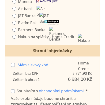
Moneta
Air bank
J&T Banka
Platím Pak
Partners Banka
Nákup na splátky - Home Credit
Shrnutí objednávky
Mám slevový kód
5 771,90 Kč
Celkem bez DPH:
6 984,00 Kč
Celkem k úhradě:
Souhlasím s
obchodními podmínkami
. *
Vaše osobní údaje budeme chránit a
zpracovávat za účelem vyřízení objednávky.