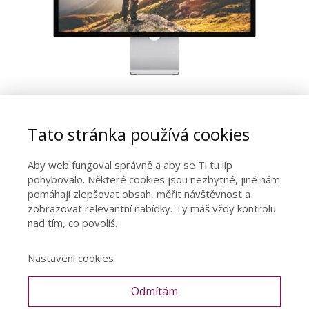
Jak žít své sny
Tato stránka používá cookies
Přístup do členské sekce na 2 roky
Aby web fungoval správně a aby se Ti tu líp
pohybovalo. Některé cookies jsou nezbytné, jiné nám
pomáhají zlepšovat obsah, měřit návštěvnost a
zobrazovat relevantní nabídky. Ty máš vždy kontrolu
nad tím, co povolíš.
Nastavení cookies
Odmítám
© Denisa Říha Palečková |
Ochrana osobních údajů
|
Obchodní