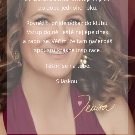
po dobu jednoho roku.
Rovněž ti přijde odkaz do klubu.
Vstup do něj ještě nejlépe dnes
a zapoj se. Věřím, že tam načerpáš
spoustu krásné inspirace.
Těším se na tebe.
S láskou,