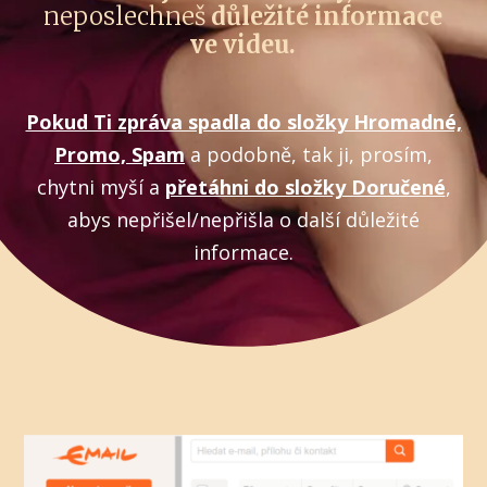
neposlechneš
důležité informace
ve videu.
Pokud Ti zpráva spadla do složky Hromadné,
Promo, Spam
a podobně, tak ji, prosím,
chytni myší a
přetáhni do složky Doručené
,
abys nepřišel/nepřišla o další důležité
informace.