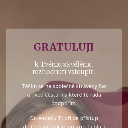
GRATULUJI
k Tvému skvělému
rozhodnutí vstoupit!
Těším se na společně strávený čas
a Tvou cestu, na které tě ráda
podpořím.
Do e-mailu Ti přijde přístup
do Členské sekce; přístup Ti platí