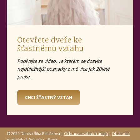
Otevřete dveře ke
šťastnému vztahu
Podívejte se video, ve kterém se dozvíte
nejdůležitější poznatky z mé více jak 20leté
praxe.
CHCI ŠŤASTNÝ VZTAH
© 2022 Denisa Říha Palečková |
Ochrana osobních údajů
|
Obchodní
podmínky
|
Poradna
|
Press