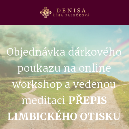
Objednávka dárkového
poukazu na online
workshop a vedenou
meditaci
PŘEPIS
LIMBICKÉHO OTISKU