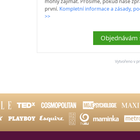
mohly zajímat. Prosíme, pokud naše zprá
první.
Kompletní informace a zásady, po
>>
Objednávám s
Vytvořeno v p