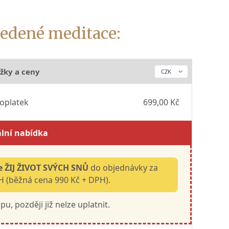
vedené meditace:
žky a ceny
doplatek
699,00 Kč
ální nabídka
 ŽIJ ŽIVOT SVÝCH SNŮ
do objednávky za
 (běžná cena 990 Kč + DPH).
u, později již nelze uplatnit.