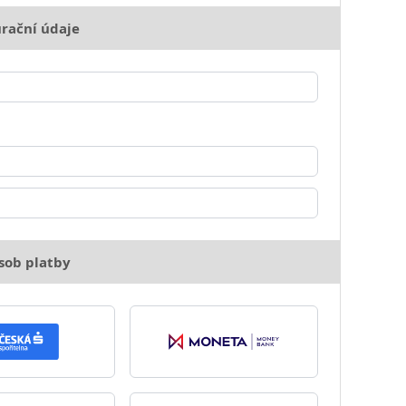
rační údaje
sob platby