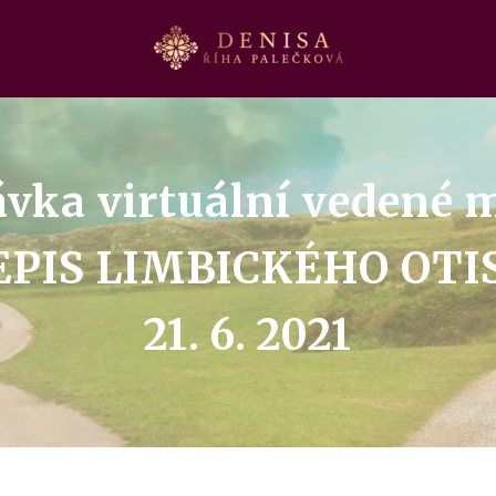
vka virtuální vedené 
EPIS LIMBICKÉHO OTI
21. 6. 2021