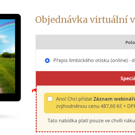
Objednávka virtuální 
Polo
Přepis limbického otisku (online) - 
Speci
Ano! Chci přidat
Záznam webináře
zvýhodněnou cenu 487,60 Kč + DPH
Tato nabídka platí pouze ve chvíli nákup