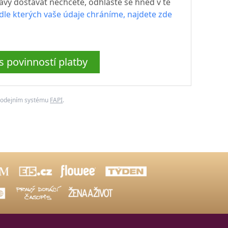
vy dostávat nechcete, odhlaste se hned v té
dle kterých vaše údaje chráníme, najdete zde
 povinností platby
rodejním systému
FAPI
.