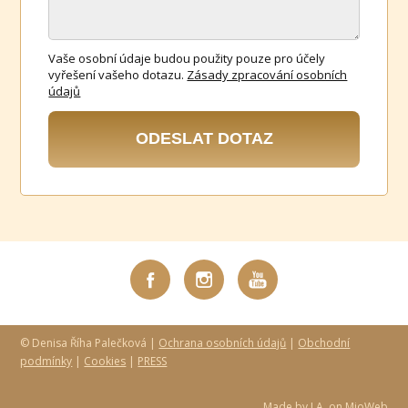
Vaše osobní údaje budou použity pouze pro účely
vyřešení vašeho dotazu.
Zásady zpracování osobních
údajů
ODESLAT DOTAZ
© Denisa Říha Palečková |
Ochrana osobních údajů
|
Obchodní
podmínky
|
Cookies
|
PRESS
Made by
J.A.
on
MioWeb