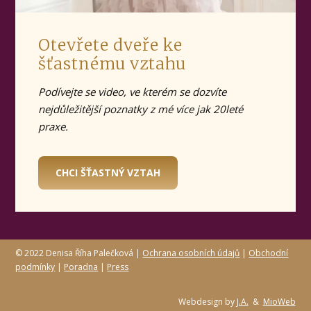
Otevřete dveře ke
šťastnému vztahu
Podívejte se video, ve kterém se dozvíte
nejdůležitější poznatky z mé více jak 20leté
praxe.
CHCI ŠŤASTNÝ VZTAH
© 2022 Denisa Říha Palečková |
Ochrana osobních údajů
|
Obchodní
podmínky
|
Poradna
|
Press
Webdesign by
J.A.
&
MioWeb