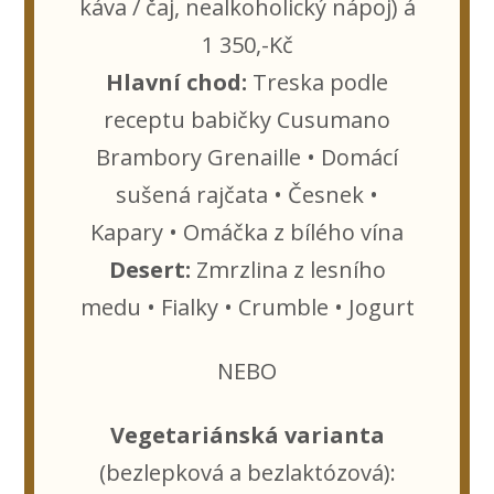
káva / čaj, nealkoholický nápoj) á
1 350,-Kč
Hlavní chod:
Treska podle
receptu babičky Cusumano
Brambory Grenaille • Domácí
sušená rajčata • Česnek •
Kapary • Omáčka z bílého vína
Desert:
Zmrzlina z lesního
medu • Fialky • Crumble • Jogurt
NEBO
Vegetariánská varianta
(bezlepková a bezlaktózová):