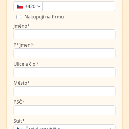
+420
Nakupuji na firmu
Jméno*
Příjmení*
Ulice a č.p.*
Město*
PSČ*
Stát*