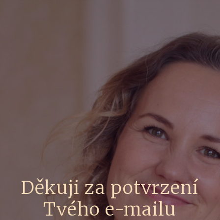
Děkuji za potvrzení
Tvého e-mailu