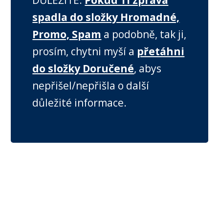
DŮLEŽITÉ:
Pokud Ti zpráva
spadla do složky Hromadné,
Promo, Spam
a podobně, tak ji,
prosím, chytni myší a
přetáhni
do složky Doručené
, abys
nepřišel/nepřišla o další
důležité informace.