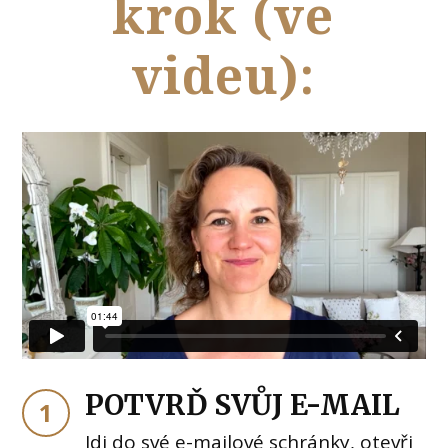
krok (ve
videu):
POTVRĎ SVŮJ E-MAIL
1
Jdi do své e-mailové schránky, otevři