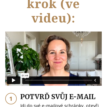
krok (ve
videu):
POTVRĎ SVŮJ E-MAIL
1
Jdi do své e-mailové schránky, otevři