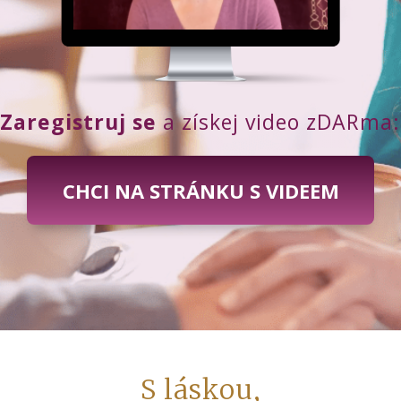
Zaregistruj se
a získej video zDARma:
CHCI NA STRÁNKU S VIDEEM
S láskou,