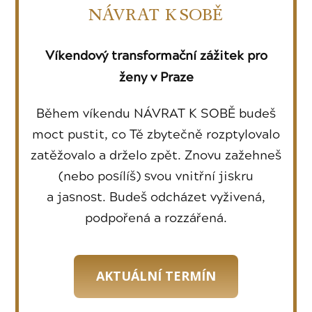
NÁVRAT K SOBĚ
Víkendový transformační zážitek
pro
ženy v Praze
Během víkendu NÁVRAT K SOBĚ budeš
moct pustit, co Tě zbytečně rozptylovalo
zatěžovalo a drželo zpět. Znovu zažehneš
(nebo posílíš) svou vnitřní jiskru
a jasnost. Budeš odcházet vyživená,
podpořená a rozzářená.
AKTUÁLNÍ TERMÍN