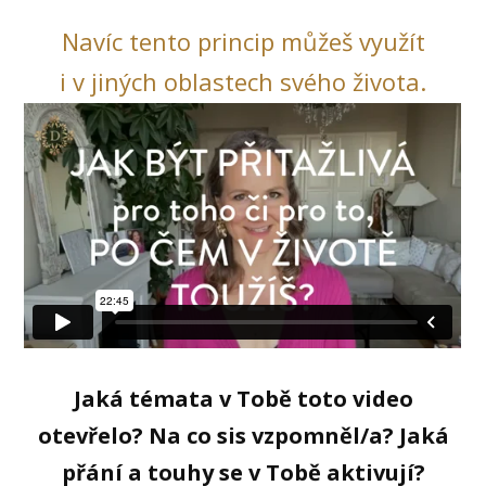
Navíc tento princip můžeš využít
i v jiných oblastech svého života.
Jaká témata v Tobě toto video
otevřelo? Na co sis vzpomněl/a? Jaká
přání a touhy se v Tobě aktivují?