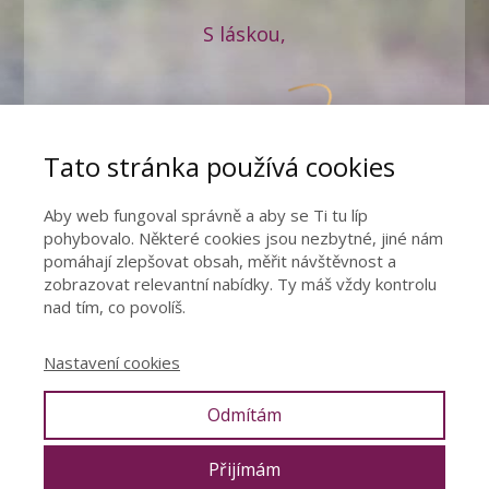
S láskou,
Tato stránka používá cookies
Aby web fungoval správně a aby se Ti tu líp
pohybovalo. Některé cookies jsou nezbytné, jiné nám
pomáhají zlepšovat obsah, měřit návštěvnost a
zobrazovat relevantní nabídky. Ty máš vždy kontrolu
nad tím, co povolíš.
Nastavení cookies
Odmítám
© Denisa Říha Palečková |
Ochrana osobních údajů
|
Obchodní
podmínky
|
Cookies
|
PRESS
Přijímám