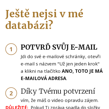
Ještě nejsi v mé
databázi?
POTVRĎ SVŮJ E-MAIL
1
Jdi do své e-mailové schránky, otevři
e-mail s názvem "Už jen jeden krok"
a klikni na tlačítko
ANO, TOTO JE MÁ
E-MAILOVÁ ADRESA
.
Díky Tvému potvrzení
2
vím, že máš o video opravdu zájem.
DŮLEŽITÉ:
Pokud Ti zpráva spadla do složky