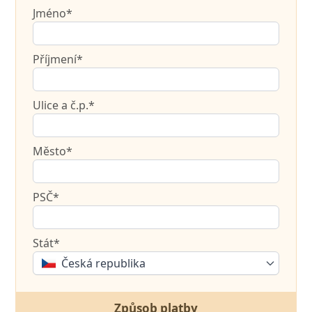
Jméno*
Příjmení*
Ulice a č.p.*
Město*
PSČ*
Stát*
Česká republika
Způsob platby