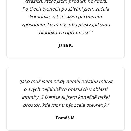
vztazích, které jsem předtím neviděla.
Po třech týdnech používání jsem začala
komunikovat se svým partnerem
způsobem, který nás oba překvapil svou
hloubkou a upřímností."
Jana K.
"Jako muž jsem nikdy neměl odvahu mluvit
o svých nejhlubších otázkách v oblasti
intimity. S Denisa AI jsem konečně našel
prostor, kde mohu být zcela otevřený."
Tomáš M.