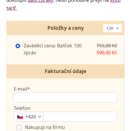
dokoupit
další zprávy,
nebo pohodlně přejít na
vyšší
tarif.
Položky a ceny
Zaváděcí cena: Balíček 100
755,00 Kč
zpráv
590,00 Kč
Fakturační údaje
E-mail*
Telefon
+420
Nakupuji na firmu