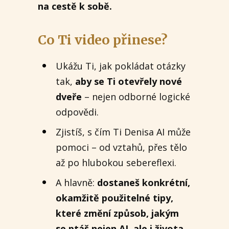
na cestě k sobě.
Co Ti video přinese?
Ukážu Ti, jak pokládat otázky
tak,
aby se Ti otevřely nové
dveře
– nejen odborné logické
odpovědi.
Zjistíš, s čím Ti Denisa AI může
pomoci – od vztahů, přes tělo
až po hlubokou sebereflexi.
A hlavně:
dostaneš konkrétní,
okamžitě použitelné tipy,
které změní způsob, jakým
se ptáš nejen AI, ale i života.