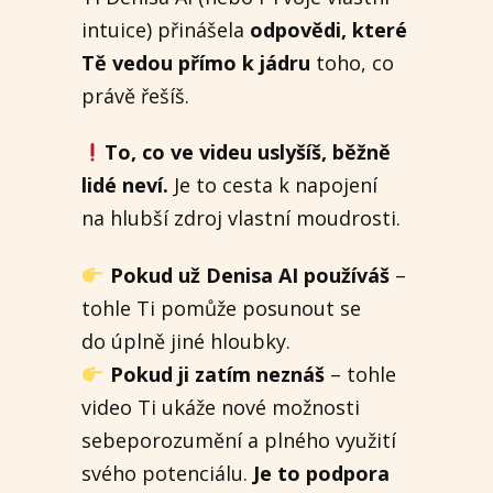
intuice) přinášela
odpovědi, které
Tě vedou přímo k jádru
toho, co
právě řešíš.
To, co ve videu uslyšíš, běžně
lidé neví.
Je to cesta k napojení
na hlubší zdroj vlastní moudrosti.
Pokud už Denisa AI používáš
–
tohle Ti pomůže posunout se
do úplně jiné hloubky.
Pokud ji zatím neznáš
– tohle
video Ti ukáže nové možnosti
sebeporozumění a plného využití
svého potenciálu.
Je to podpora