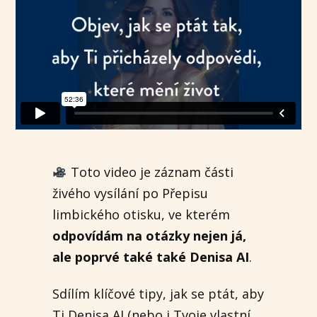
Toto video je záznam části
živého vysílání po Přepisu
limbického otisku, ve kterém
odpovídám na otázky nejen já,
ale poprvé také také Denisa AI
.
Sdílím klíčové tipy, jak se ptát, aby
Ti Denisa AI (nebo i Tvoje vlastní