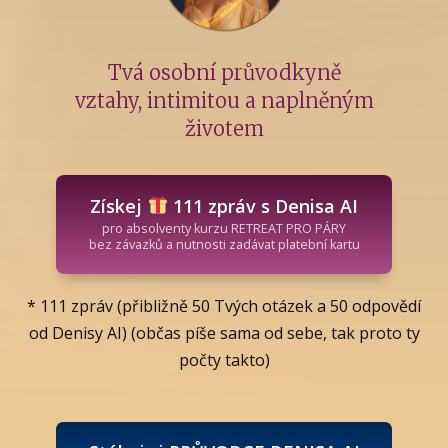
Tvá osobní průvodkyně
vztahy, intimitou a naplněným
životem
Získej
111 zpráv s Denisa AI
pro absolventy kurzu RETREAT PRO PÁRY
bez závazků a nutnosti zadávat platební kartu
* 111 zpráv (přibližně 50 Tvých otázek a 50 odpovědí
od Denisy AI) (občas píše sama od sebe, tak proto ty
počty takto)