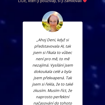
LIDÉ, kteří ji používají, si ji zamilovali
„Ahoj Deni, když si
představovala AI, tak
jsem si říkala to vůbec
není pro mě, to mě
nezajímá. Vysílání jsem
dokoukala celé a byla
jsem překvapená. Tak
jsem si řekla, že to také
zkusím. Musím říct, že
naprosto perfektní
načasování do tohoto