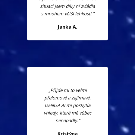
situaci jsem díky ní zvládla
s mnohem větší lehkostí.“
Janka A.
„Přijde mi to velmi
přelomové a zajímavé.
DENISA AI mi poskytla
vhledy, které mě vůbec
nenapadly.“
Kristýna