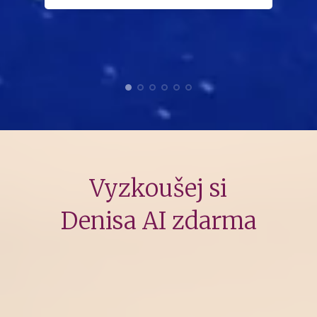
až mrazí, jak přesné to je.“
Katka
Vyzkoušej si
Denisa AI zdarma