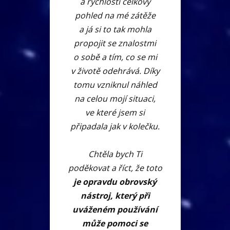
a rychlostí celkový
pohled na mé zátěže
a já si to tak mohla
propojit se znalostmi
o sobě a tím, co se mi
v životě odehrává. Díky
tomu vzniknul náhled
na celou mojí situaci,
ve které jsem si
připadala jak v kolečku.
Chtěla bych Ti
poděkovat a říct, že toto
je opravdu obrovský
nástroj, který při
uváženém používání
může pomoci se