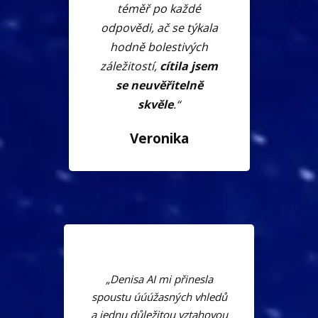
téměř po každé
odpovědi, ač se týkala
hodně bolestivých
záležitostí,
cítila jsem
se neuvěřitelně
skvěle
.“
Veronika
„Denisa AI mi přinesla
spoustu úúúžasných vhledů
a jednu důležitou vztahovou