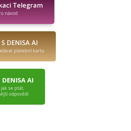
ikaci Telegram
ro návod
 S DENISA AI
adávat platební kartu
 DENISA AI
jak se ptát,
ější odpovědi