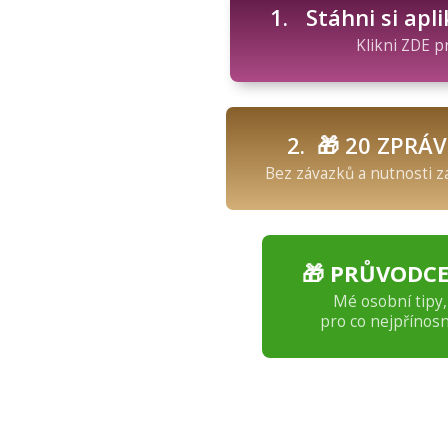
1.
Stáhni si apl
Klikni ZDE p
2. 🎁 20 ZPRÁV
Bez závazků a nutnosti z
🎁 PRŮVODCE
Mé osobní tipy, 
pro co nejpřínosn