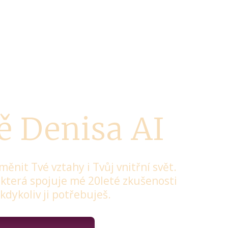
tě Denisa AI
ěnit Tvé vztahy i Tvůj vnitřní svět.
, která spojuje mé 20leté zkušenosti
dykoliv ji potřebuješ.