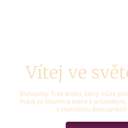
Vítej ve svě
Blahopřeji Ti ke kroku, který může prom
Právě jsi otevřel/a dveře k průvodkyni
s okamžitou dostupností k