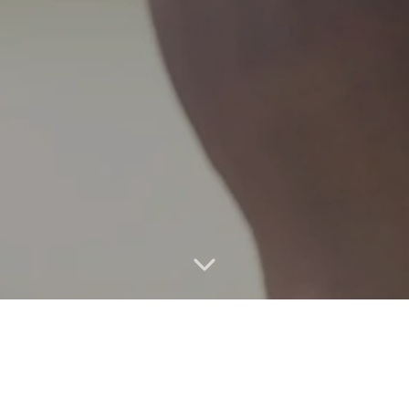
votech a v našich vztazích, to není jen osobní té