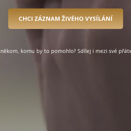
CHCI ZÁZNAM ŽIVÉHO VYSÍLÁNÍ
 někom, komu by to pomohlo? Sdílej i mezi své přát