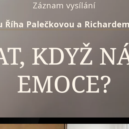
Záznam vysílání
u Říha Palečkovou a Richarde
T, KDYŽ NÁ
EMOCE?