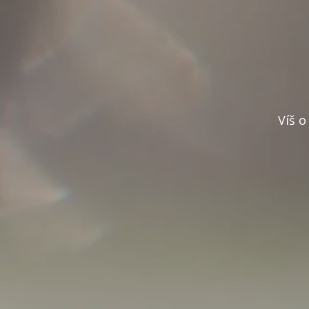
Víš o