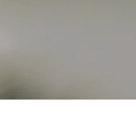
To, co se děje v našich ži