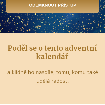
ODEMKNOUT PŘÍSTUP
Poděl se o tento adventní
kalendář
a klidně ho nasdílej tomu, komu také
udělá radost.