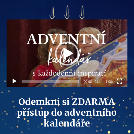
Video
přehrávač
00:00
|
01:14
1.00x
Odemkni si ZDARMA
přístup do adventního
kalendáře