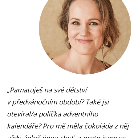
„Pamatuješ na své dětství
v předvánočním období? Také jsi
otevíral/a políčka adventního
kalendáře? Pro mě měla čokoláda z něj
vždy úplně jinou chuť, a proto jsem se