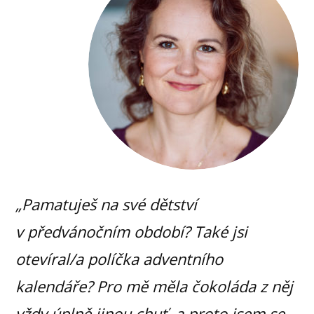
„Pamatuješ na své dětství
v předvánočním období? Také jsi
otevíral/a políčka adventního
kalendáře? Pro mě měla čokoláda z něj
vždy úplně jinou chuť, a proto jsem se