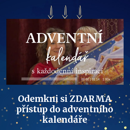
Video
přehrávač
00:00
|
01:14
1.00x
Odemkni si ZDARMA
přístup do adventního
kalendáře