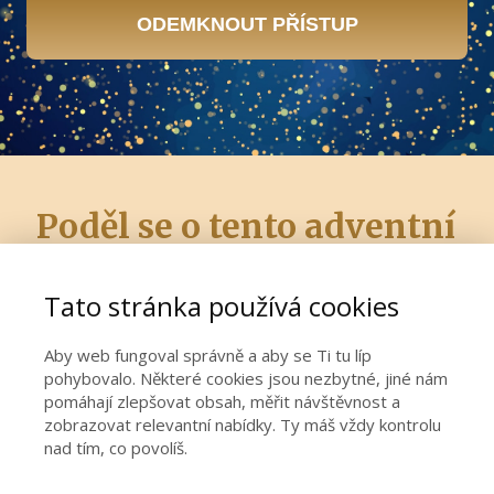
ODEMKNOUT PŘÍSTUP
Poděl se o tento adventní
kalendář
Tato stránka používá cookies
a klidně ho nasdílej tomu, komu také
Aby web fungoval správně a aby se Ti tu líp
udělá radost.
pohybovalo. Některé cookies jsou nezbytné, jiné nám
pomáhají zlepšovat obsah, měřit návštěvnost a
zobrazovat relevantní nabídky. Ty máš vždy kontrolu
nad tím, co povolíš.