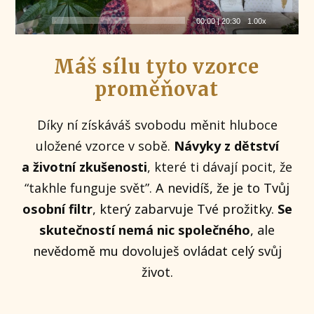
00:00
|
20:30
1.00x
Máš sílu tyto vzorce
proměňovat
Díky ní získáváš svobodu měnit hluboce
uložené vzorce v sobě.
Návyky z dětství
a životní zkušenosti
, které ti dávají pocit, že
“takhle funguje svět”.
A nevidíš, že je to Tvůj
osobní filtr
, který zabarvuje Tvé prožitky.
Se
skutečností nemá nic společného
, ale
nevědomě mu dovoluješ ovládat celý svůj
život.