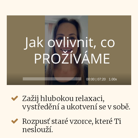
Video
přehrávač
00:00
|
07:20
1.00x
Zažij hlubokou relaxaci,
vystředění a ukotvení se v sobě.
Rozpusť staré vzorce, které Ti
neslouží.