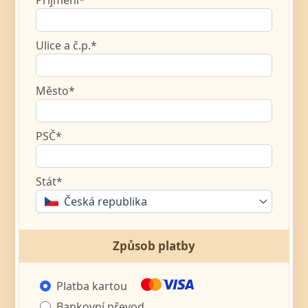
Ulice a č.p.*
Město*
PSČ*
Stát*
Česká republika
Způsob platby
Platba kartou
Bankovní převod