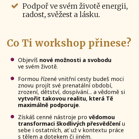
Podpoř ve svém životě energii,
radost, svěžest a lásku.
Co Ti workshop přinese?
Objevíš
nové možnosti a svobodu
ve svém životě.
Formou řízené vnitřní cesty budeš moci
znovu projít své prenatální období,
zrození, dětství, dospívání... a vědomě si
vytvořit takovou realitu, která Tě
maximálně podporuje
.
Získáš cenné nástroje pro
vědomou
transformaci škodlivých přesvědčení
u
sebe i ostatních, ať už v kontextu práce
s tělem a dotekem či jiném.