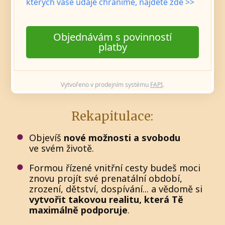
kterých vaše údaje chráníme, najdete zde >>
Objednávám s povinností
platby
Vytvořeno v prodejním systému
FAPI
.
Rekapitulace:
Objevíš
nové možnosti a svobodu
ve svém životě.
Formou řízené vnitřní cesty budeš moci
znovu projít své prenatální období,
zrození, dětství, dospívání... a vědomě si
vytvořit takovou realitu, která Tě
maximálně podporuje
.