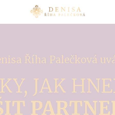
nisa Říha Palečková uv
KY, JAK HN
ŠIT PARTNE