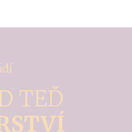
ádí
ED TEĎ
RSTVÍ