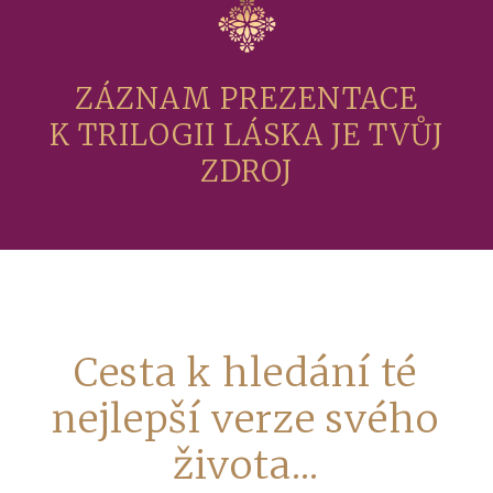
ZÁZNAM PREZENTACE
K TRILOGII LÁSKA JE TVŮJ
ZDROJ
Cesta k hledání té
nejlepší verze svého
života...