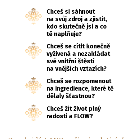
Chceš si sáhnout
na svůj zdroj a zjistit,
kdo skutečně jsi a co
tě naplňuje?
Chceš se cítit konečně
vyživená a nezakládat
své vnitřní štěstí
na vnějších vztazích?
Chceš se rozpomenout
na ingredience, které tě
dělaly šťastnou?
Chceš žít život plný
radosti a FLOW?