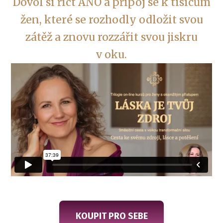
Dovol si říct ANO a připoj se k tisícům
žen, které se rozhodly odložit svou
zátěž a znovu rozzářit svou jiskru
v oku.
KOUPIT PRO SEBE