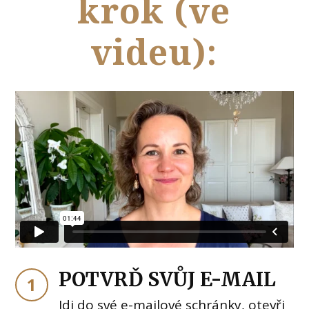
krok (ve
videu):
POTVRĎ SVŮJ E-MAIL
1
Jdi do své e-mailové schránky, otevři