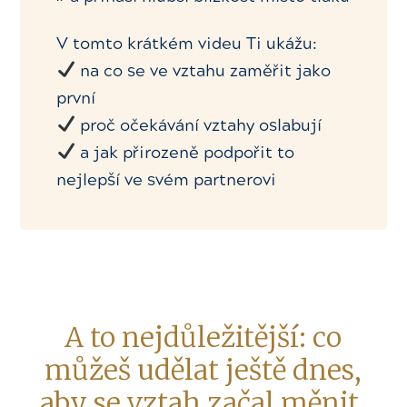
V tomto krátkém videu Ti ukážu:
na co se ve vztahu zaměřit jako
první
proč očekávání vztahy oslabují
a jak přirozeně podpořit to
nejlepší ve svém partnerovi
A to nejdůležitější: co
můžeš udělat ještě dnes,
aby se vztah začal měnit.